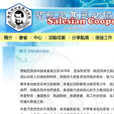
簡介 Introduction
聖鮑思高慈幼協進會成立於1876年，是由聖若望．鮑思高神父
員以在俗人的身份和特性，與慈幼大家庭肩負同樣的使命，致力
秉承會祖鮑思高神父的精神，本會以預防教育法教育青少年，就
他們，鼓勵及陪伴他們成長。會員致力成為熱心的天主教信徒及
孝愛聖母﹑擁護教宗﹑勤讀聖經﹑推廣善書﹑寓工作於祈禱，在
同邁向聖德之路。
本會乃普世性的宗座善會，會員遍佈各地。中華會省包括香港（12