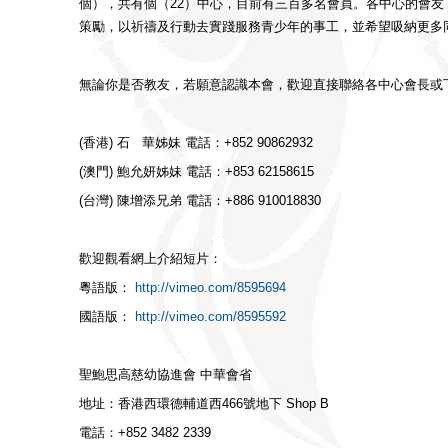
個），共有個（22）中心，目前有三百多名會員。各中心的會友
策勵，以祈禱及行動去實踐服務青少年的事工，並希望吸納更多
無論你是否教友，若願意認識本會，歡迎直接聯絡各中心會長或
(香港) 石 華姊妹 電話：+852 90862932
(澳門) 鮑允妍姊妹 電話：+853 62158615
(台灣) 陳增添兄弟 電話：+886 910018830
歡迎觀看網上介紹短片：
粵語版：
http://vimeo.com/8595694
國語版：
http://vimeo.com/8595592
聖鮑思高慈幼協進會 中華會省
地址：香港西環德輔道西466號地下 Shop B
電話：+852 3482 2339